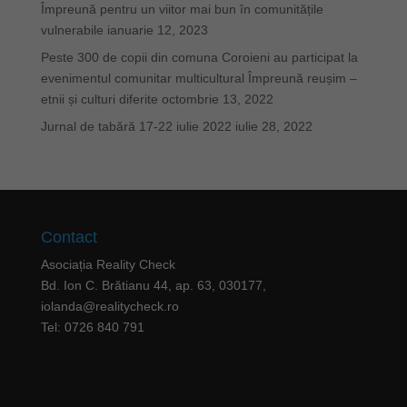
Împreună pentru un viitor mai bun în comunitățile
vulnerabile
ianuarie 12, 2023
Peste 300 de copii din comuna Coroieni au participat la
evenimentul comunitar multicultural Împreună reușim –
etnii și culturi diferite
octombrie 13, 2022
Jurnal de tabără 17-22 iulie 2022
iulie 28, 2022
Contact
Asociația Reality Check
Bd. Ion C. Brătianu 44, ap. 63, 030177,
iolanda@realitycheck.ro
Tel: 0726 840 791