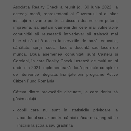
Asociația Reality Check a reunit joi, 30 iunie 2022, la
aceeași masă, reprezentanți ai Guvernului și ai altor
instituții relevante pentru a discuta despre cum putem,
împreună, să ajutăm oamenii din cele mai vulnerabile
comunități să reușească într-adevăr să trăiască mai
bine și să aibă acces la serviciile de bază: educație,
sănătate, sprijin social, locuire decentă sau locuri de
muncă. Două asemenea comunități sunt Castelu și
Coroieni, în care Reality Check lucrează de mulți ani și
unde din 2021 implementează două proiecte complexe
de intervenție integrată, finanțate prin programul Active
Citizen Fund România.
Câteva dintre provocările discutate, la care dorim să
găsim soluții:
copiii care nu sunt în statisticile privitoare la
abandonul școlar pentru că nici măcar nu ajung să fie
înscriși la școală sau grădiniță